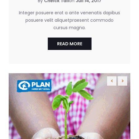
By
Cheick Tall
on
Juil 14, 2017
Integer posuere erat a ante venenatis dapibus
posuere velit aliquetpraesent commodo
cursus magna.
READ MORE