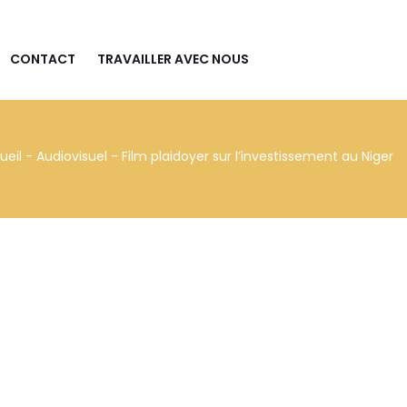
CONTACT
TRAVAILLER AVEC NOUS
ueil
-
Audiovisuel
-
Film plaidoyer sur l’investissement au Niger