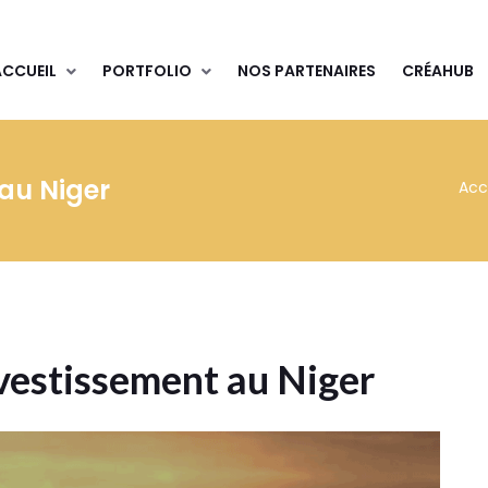
ACCUEIL
PORTFOLIO
NOS PARTENAIRES
CRÉAHUB
 au Niger
Acc
nvestissement au Niger